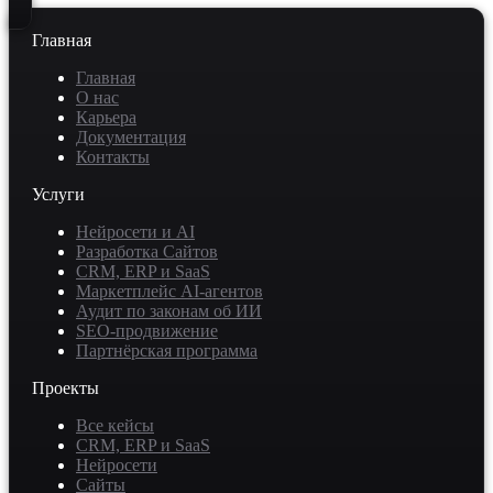
Главная
Главная
О нас
Карьера
Документация
Контакты
Услуги
Нейросети и AI
Разработка Сайтов
CRM, ERP и SaaS
Маркетплейс AI-агентов
Аудит по законам об ИИ
SEO-продвижение
Партнёрская программа
Проекты
Все кейсы
CRM, ERP и SaaS
Нейросети
Сайты