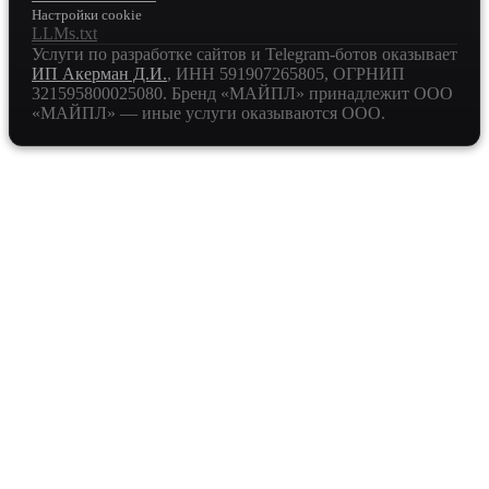
Настройки cookie
LLMs.txt
Услуги по разработке сайтов и Telegram-ботов оказывает
ИП Акерман Д.И.
, ИНН
591907265805
, ОГРНИП
321595800025080
. Бренд «МАЙПЛ» принадлежит ООО
«МАЙПЛ» — иные услуги оказываются ООО.