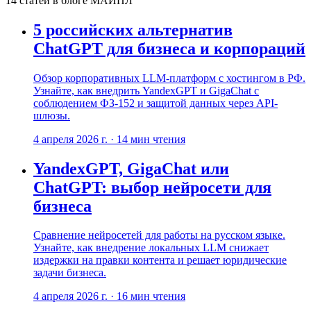
14
статей
в блоге МАЙПЛ
5 российских альтернатив
ChatGPT для бизнеса и корпораций
Обзор корпоративных LLM-платформ с хостингом в РФ.
Узнайте, как внедрить YandexGPT и GigaChat с
соблюдением ФЗ-152 и защитой данных через API-
шлюзы.
4 апреля 2026 г.
·
14
мин чтения
YandexGPT, GigaChat или
ChatGPT: выбор нейросети для
бизнеса
Сравнение нейросетей для работы на русском языке.
Узнайте, как внедрение локальных LLM снижает
издержки на правки контента и решает юридические
задачи бизнеса.
4 апреля 2026 г.
·
16
мин чтения