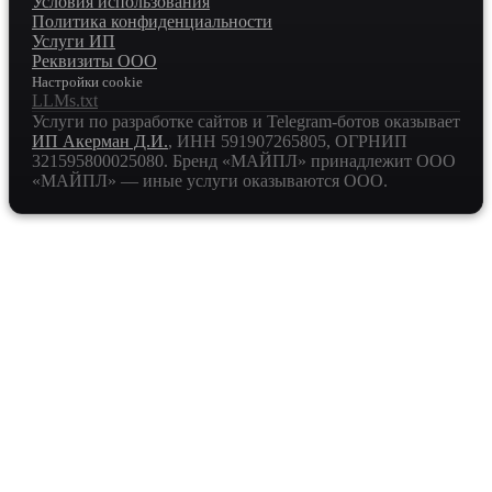
Условия использования
Политика конфиденциальности
Услуги ИП
Реквизиты ООО
Настройки cookie
LLMs.txt
Услуги по разработке сайтов и Telegram-ботов оказывает
ИП Акерман Д.И.
, ИНН
591907265805
, ОГРНИП
321595800025080
. Бренд «МАЙПЛ» принадлежит ООО
«МАЙПЛ» — иные услуги оказываются ООО.