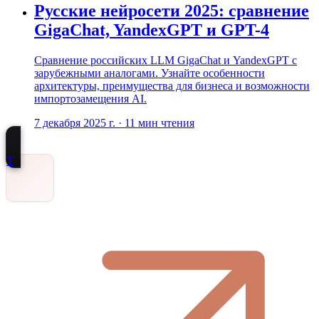
Русские нейросети 2025: сравнение
GigaChat, YandexGPT и GPT-4
Сравнение российских LLM GigaChat и YandexGPT с
зарубежными аналогами. Узнайте особенности
архитектуры, преимущества для бизнеса и возможности
импортозамещения AI.
7 декабря 2025 г.
·
11
мин чтения
Т