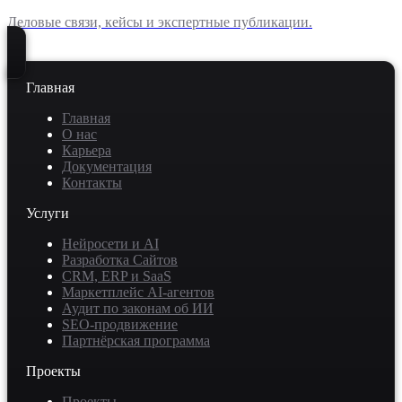
Деловые связи, кейсы и экспертные публикации.
Главная
Главная
О нас
Карьера
Документация
Контакты
Услуги
Нейросети и AI
Разработка Сайтов
CRM, ERP и SaaS
Маркетплейс AI-агентов
Аудит по законам об ИИ
SEO-продвижение
Партнёрская программа
Проекты
Проекты