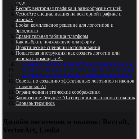
году
Recraft: векторная графика и разнообразие стилей
VectorArt: специализация на векторной графике и
иконках
Looka: комплексное решение для логотипов и
брендинга
Сравнительная таблица платформ
Как выбрать подходящую платформу
Практические сценарии использования
Пошаговая инструкция: как создать логотип или
иконки с помощью AI
Создание логотипа в Recraft: пошаговая инструкция
Создание иконок в VectorArt: пошаговая инструкция
Создание логотипа в Looka: пошаговая инструкция
Советы по созданию эффективных логотипов и иконок
с помощью AI
Ограничения и этические соображения
Заключение: будущее AI-генерации логотипов и иконок
Словарь терминов
Дизайн логотипов и иконок: Recraft,
VectorArt, Looka