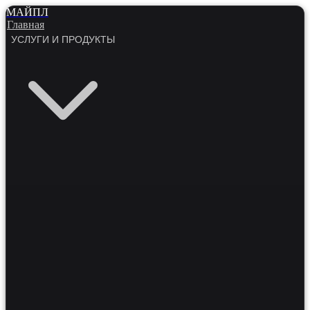
МАЙПЛ
Главная
УСЛУГИ И ПРОДУКТЫ