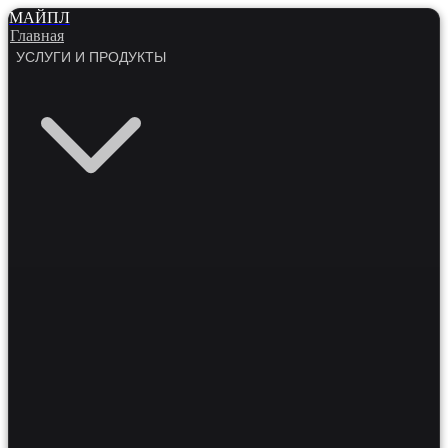
МАЙПЛ
Главная
УСЛУГИ И ПРОДУКТЫ