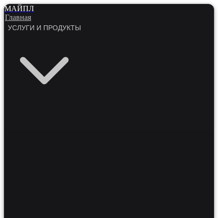
МАЙПЛ
Главная
УСЛУГИ И ПРОДУКТЫ