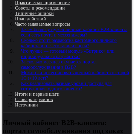
Практическое применение
Советы и рекомендации
Типичные ошибки
План действий
Часто задаваемые вопросы
Зачем бизнесу нужен личный кабинет B2B-клиента,
если есть почта и мессенджеры?
Сколько стоит разработка кастомного личного
кабинета и от чего зависит цена?
Что лучше — готовый модуль «Битрикс» или
индивидуальная разработка?
За сколько месяцев окупается портал
самообслуживания в B2B?
Можно ли интегрировать личный кабинет со старой
1С (>10 лет)?
Как реализовать разные уровни доступа для
сотрудников одного клиента?
Итоги и первые шаги
Словарь терминов
Источники
Личный кабинет B2B-клиента:
портал самообслуживания под заказ