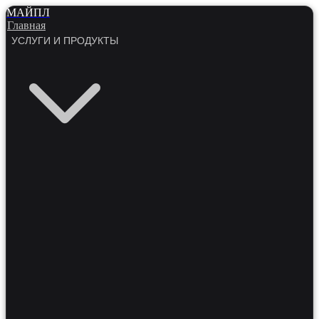
МАЙПЛ
Главная
УСЛУГИ И ПРОДУКТЫ