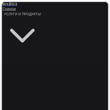
МАЙПЛ
Главная
УСЛУГИ И ПРОДУКТЫ