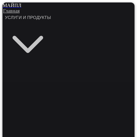
МАЙПЛ
Главная
УСЛУГИ И ПРОДУКТЫ