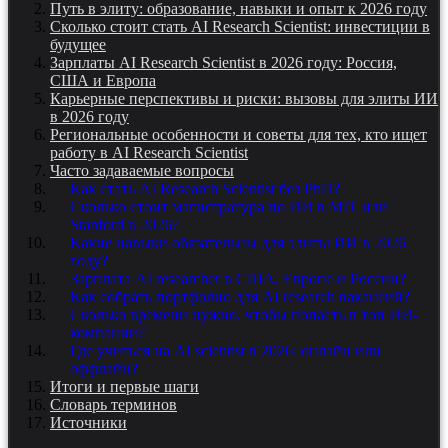
Путь в элиту: образование, навыки и опыт к 2026 году
Сколько стоит стать AI Research Scientist: инвестиции в
будущее
Зарплаты AI Research Scientist в 2026 году: Россия,
США и Европа
Карьерные перспективы и риски: вызовы для элиты ИИ
в 2026 году
Региональные особенности и советы для тех, кто ищет
работу в AI Research Scientist
Часто задаваемые вопросы
Как стать AI Research Scientist без PhD?
Сколько стоит магистратура по ИИ в MIT или
Stanford в 2026?
Какие навыки обязательны для элиты ИИ в 2026
году?
Зарплата AI researcher в США, Европе и России?
Как собрать портфолио для AI research вакансий?
Сколько времени нужно, чтобы попасть в топ ИИ-
компании?
Где учиться на AI scientist в 2026: онлайн или
оффлайн?
Итоги и первые шаги
Словарь терминов
Источники