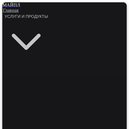
МАЙПЛ
Главная
УСЛУГИ И ПРОДУКТЫ