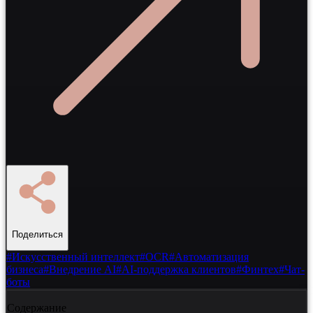
Поделиться
#
Искусственный интеллект
#
OCR
#
Автоматизация
бизнеса
#
Внедрение AI
#
AI-поддержка клиентов
#
Финтех
#
Чат-
боты
Содержание