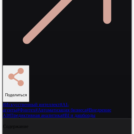
Поделиться
#
Искусственный интеллект
#
AI-
агенты
#
Финтех
#
Автоматизация бизнеса
#
Внедрение
AI
#
Предиктивная аналитика
#
BI и дашборды
Содержание