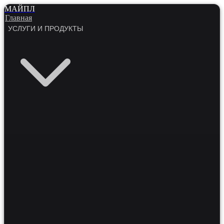
МАЙПЛ
Главная
УСЛУГИ И ПРОДУКТЫ